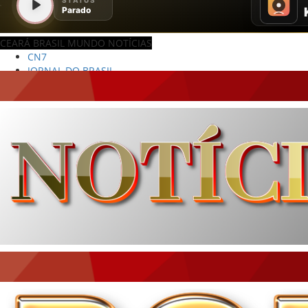
CEARÁ BRASIL MUNDO NOTÍCIAS
JORNAL DO BRASIL
CNN BRASIL
CBN GLOBO
RÁDIO AGÊNCIA
NOTÍCIAS AO MINUTO
ACONTECEU...VIROU MANCHETE!
BLOGS & COLUNAS
DIÁRIO DO NORDESTE - ÚLTIMA HORA
PODCAST - PONTO DE VISTA
BRASIL DE FATO - ÚLTIMAS NOTÍCIAS
NOTÍCIAS DESTAQUE DO DIA
BRASIL NOTÍCIAS
ÚLTIMAS NOTÍCIAS
NOTÍCIAS TAMBÉM NA TELA
BRASIL MUNDO AO VIVO
O MUNDO É NOTÍCIA
CN7