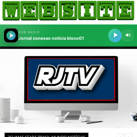
HOME
COMO ANUNCIAR
JORNAIS DO BRASIL
PODCAST/NOTÍCIAS
AS NOTÍCIAS DO DIA
CANAL 3CLIMAS
ACONTECEU...VIROU MANCHETE!
BLOGS & COLUNAS
AGÊNCIA DE NOTÍCIAS
CNN BRASIL