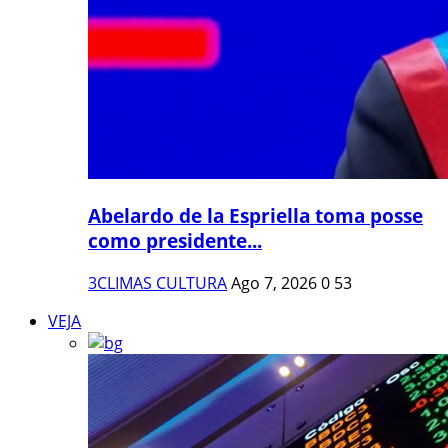
Abelardo de la Espriella toma posse
como presidente...
3CLIMAS CULTURA
Ago 7, 2026
0
53
VEJA