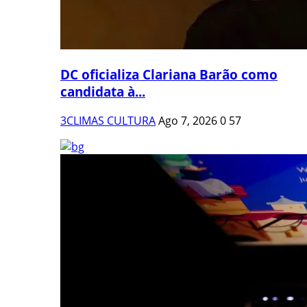
DC oficializa Clariana Barão como
candidata à...
3CLIMAS CULTURA
Ago 7, 2026
0
57