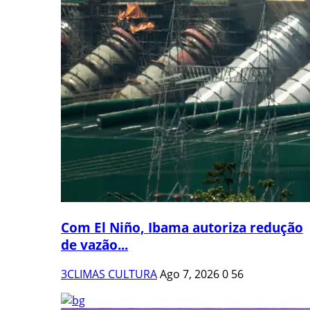
Com El Niño, Ibama autoriza redução
de vazão...
3CLIMAS CULTURA
Ago 7, 2026
0
56