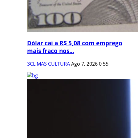
Dólar cai a R$ 5,08 com emprego
mais fraco nos...
3CLIMAS CULTURA
Ago 7, 2026
0
55