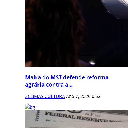
Maíra do MST defende reforma
agrária contra a...
3CLIMAS CULTURA
Ago 7, 2026
0
52