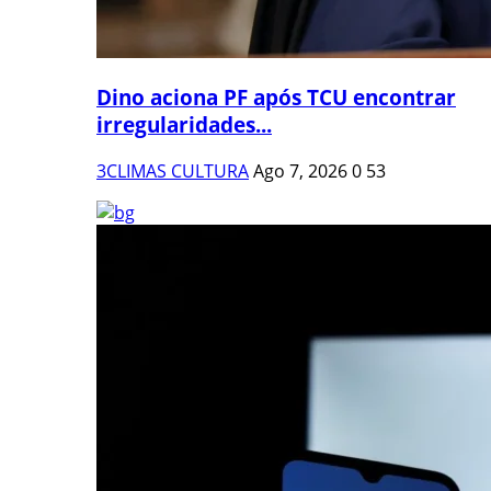
Dino aciona PF após TCU encontrar
irregularidades...
3CLIMAS CULTURA
Ago 7, 2026
0
53