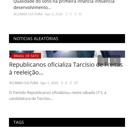
Qualidade do sono na primeira infância influencia
desenvolvimento...
3CLIMAS CULTURA
Ago 6, 2026
0
41
NOTICIAS ALEATÓRIAS
BRASIL DE FATO
AG
o
Republicanos oficializa Tarcísio de Freitas
Lul
à reeleição...
usa
3CLIMAS CULTURA
Ago 1, 2026
0
67
3CLI
ulo
O Partido Republicanos oficializou, neste sábado (1º), a
Por M
candidatura de Tarcísio...
nesta
TAGS