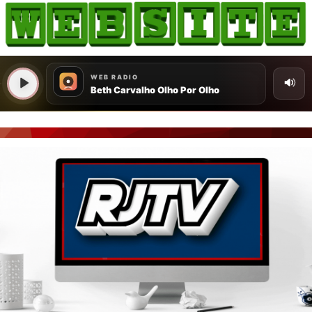
HOME
COMO ANUNCIAR
JORNAIS DO BRASIL
PODCAST/NOTÍCIAS
AS NOTÍCIAS DO DIA
CANAL 3CLIMAS
ACONTECEU...VIROU MANCHETE!
BLOGS & COLUNAS
AGÊNCIA DE NOTÍCIAS
CNN BRASIL