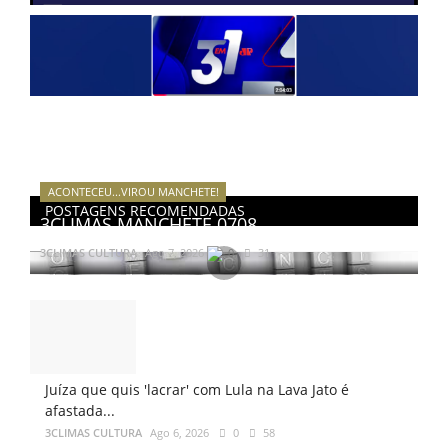
ACONTECEU...VIROU MANCHETE!
POSTAGENS RECOMENDADAS
3CLIMAS MANCHETE 0708
3CLIMAS CULTURA
Ago 7, 2026
0
31
Juíza que quis 'lacrar' com Lula na Lava Jato é
afastada...
3CLIMAS CULTURA
Ago 6, 2026
0
58