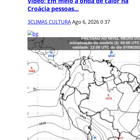
Vídeo: Em meio à onda de calor na
Croácia pessoas...
3CLIMAS CULTURA
Ago 6, 2026
0
37