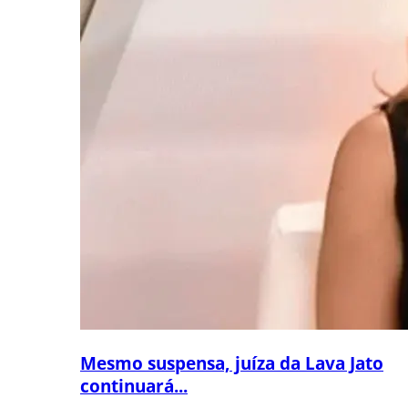
Mesmo suspensa, juíza da Lava Jato
continuará...