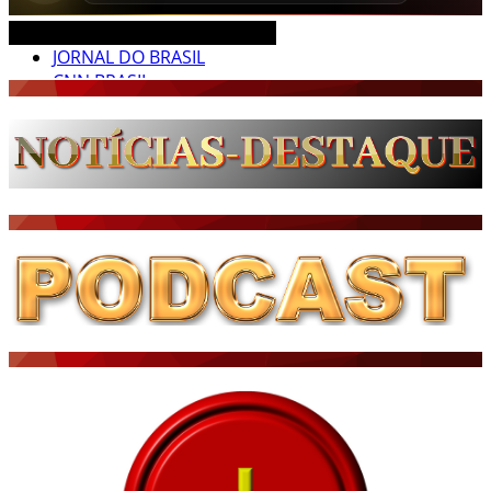
CEARÁ BRASIL MUNDO NOTÍCIAS
JORNAL DO BRASIL
CNN BRASIL
CBN GLOBO
RÁDIO AGÊNCIA
NOTÍCIAS AO MINUTO
ACONTECEU...VIROU MANCHETE!
BLOGS & COLUNAS
DIÁRIO DO NORDESTE - ÚLTIMA HORA
PODCAST - PONTO DE VISTA
BRASIL DE FATO - ÚLTIMAS NOTÍCIAS
NOTÍCIAS DESTAQUE DO DIA
BRASIL NOTÍCIAS
ÚLTIMAS NOTÍCIAS
NOTÍCIAS TAMBÉM NA TELA
BRASIL MUNDO AO VIVO
O MUNDO É NOTÍCIA
CN7