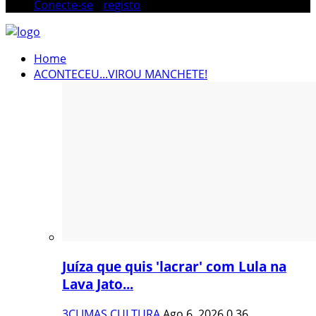
Conecte-se
/
registo
Home
ACONTECEU...VIROU MANCHETE!
Juíza que quis 'lacrar' com Lula na
Lava Jato...
3CLIMAS CULTURA
Ago 6, 2026
0
36