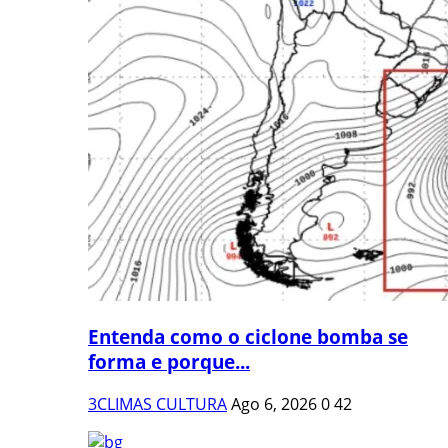
Entenda como o ciclone bomba se
forma e porque...
3CLIMAS CULTURA
Ago 6, 2026
0
42