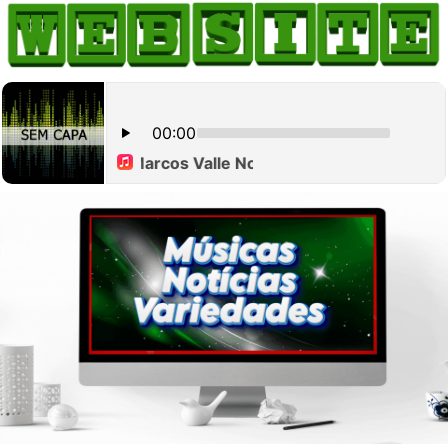
HOME
COMO ANUNCIAR
JORNAIS DO BRASIL
PODCAST/NOTÍCIAS
AS NOTÍCIAS DO DIA
CANAL 3CLIMAS
ACONTECEU...VIROU MANCHETE!
BLOGS & COLUNAS
AGÊNCIA DE NOTÍCIAS
CNN BRASIL