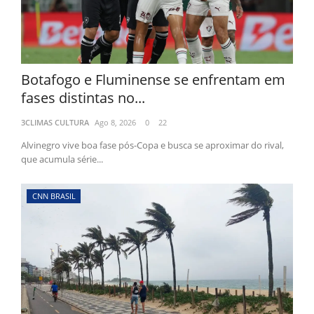
Botafogo e Fluminense se enfrentam em
fases distintas no...
3CLIMAS CULTURA
Ago 8, 2026
0
22
Alvinegro vive boa fase pós-Copa e busca se aproximar do rival,
que acumula série...
CNN BRASIL