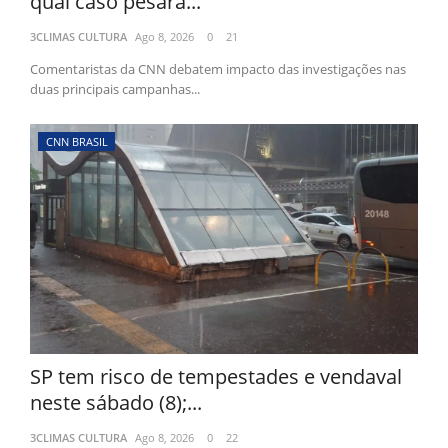
qual caso pesará...
3CLIMAS CULTURA
Ago 8, 2026
0
21
Comentaristas da CNN debatem impacto das investigações nas
duas principais campanhas...
CNN BRASIL
SP tem risco de tempestades e vendaval
neste sábado (8);...
3CLIMAS CULTURA
Ago 8, 2026
0
22