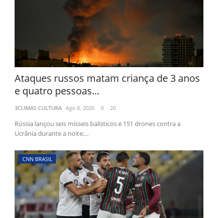
Ataques russos matam criança de 3 anos
e quatro pessoas...
3CLIMAS CULTURA
Ago 8, 2026
0
20
Rússia lançou seis mísseis balísticos e 151 drones contra a
Ucrânia durante a noite;...
CNN BRASIL