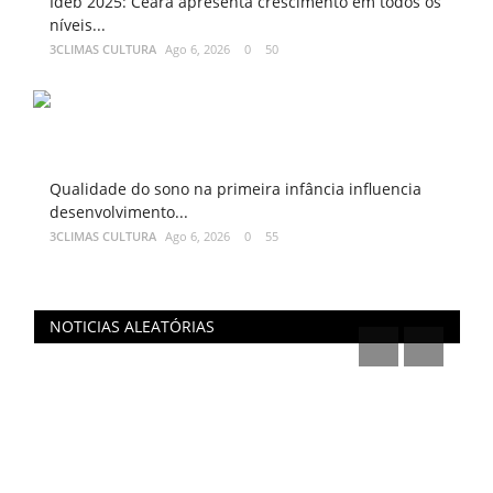
Ideb 2025: Ceará apresenta crescimento em todos os
níveis...
3CLIMAS CULTURA
Ago 6, 2026
0
50
Qualidade do sono na primeira infância influencia
desenvolvimento...
3CLIMAS CULTURA
Ago 6, 2026
0
55
NOTICIAS ALEATÓRIAS