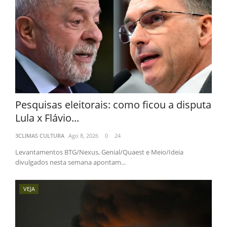
Pesquisas eleitorais: como ficou a disputa
Lula x Flávio...
3CLIMAS CULTURA
Ago 8, 2026
0
24
Levantamentos BTG/Nexus, Genial/Quaest e Meio/Ideia
divulgados nesta semana apontam...
VEJA