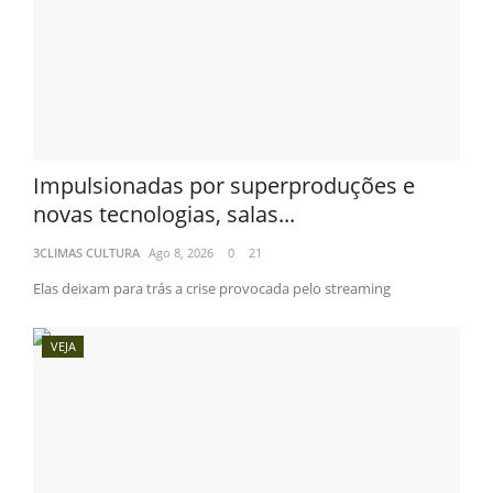
REGISTO
NOTÍCIAS DESTAQUE DO DIA
BRASIL NOTÍCIAS
ÚLTIMAS NOTÍCIAS
NOTÍCIAS TAMBÉM NA TELA
BRASIL MUNDO AO VIVO
O MUNDO É NOTÍCIA
Impulsionadas por superproduções e
CN7
novas tecnologias, salas...
3CLIMAS CULTURA
Ago 8, 2026
0
21
Elas deixam para trás a crise provocada pelo streaming
VEJA