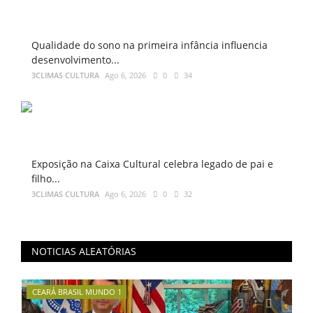
Qualidade do sono na primeira infância influencia
desenvolvimento...
3CLIMAS CULTURA
Ago 6, 2026
0
34
Exposição na Caixa Cultural celebra legado de pai e
filho...
3CLIMAS CULTURA
Ago 6, 2026
0
32
NOTICIAS ALEATÓRIAS
CEARÁ BRASIL MUNDO 1
BR