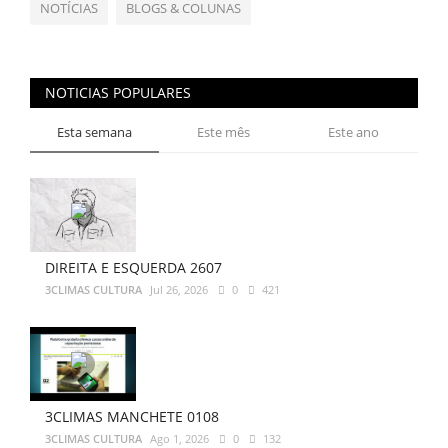
NOTÍCIAS
BLOGS & COLUNAS
NOTICIAS POPULARES
Esta semana
Este mês
Este ano
DIREITA E ESQUERDA 2607
3CLIMAS CULTURA
Jul 26, 2026
0
421
3CLIMAS MANCHETE 0108
3CLIMAS CULTURA
Ago 1, 2026
0
132