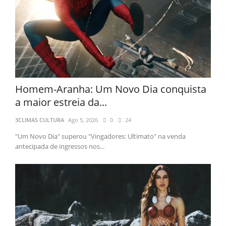
Homem-Aranha: Um Novo Dia conquista
a maior estreia da...
3CLIMAS CULTURA
Ago 5, 2026
0
24
"Um Novo Dia" superou "Vingadores: Ultimato" na venda
antecipada de ingressos nos...