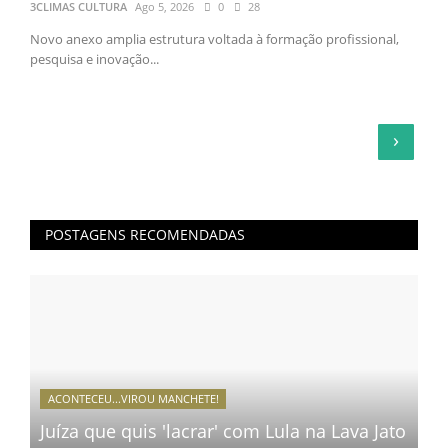
3CLIMAS CULTURA
Ago 5, 2026
0
28
Novo anexo amplia estrutura voltada à formação profissional,
pesquisa e inovação...
›
POSTAGENS RECOMENDADAS
ACONTECEU...VIROU MANCHETE!
Juíza que quis 'lacrar' com Lula na Lava Jato