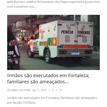
Jade Romero celebra fechamento da chapa majoritária governista
com Luizianne Lins...
Irmãos são executados em Fortaleza;
familiares são ameaçados...
3CLIMAS CULTURA
Ago 6, 2026
0
23
Irmãos são executados em Fortaleza; familiares são ameaçados
por facção CN7Dois...