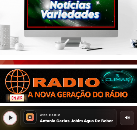
PORTAL CEARÁ
FOTOS
ÚLTIMAS POSTAGENS
BOAS NOTÍCIAS...VIRAM MANCHETE!
ISTO É FATO!
CEARÁ BRASIL NOTÍCIAS
CEARÁ BRASIL MUNDO 1
BRASIL DE FATO
NOTÍCIAS GERAIS
CONECTE-SE
REGISTO