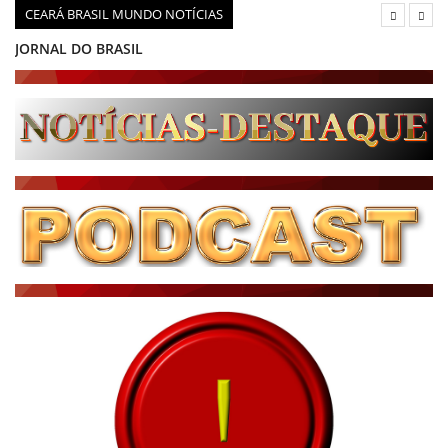
CEARÁ BRASIL MUNDO NOTÍCIAS
JORNAL DO BRASIL
CNN BRASIL
CBN GLOBO
RÁDIO AGÊNCIA
NOTÍCIAS AO MINUTO
ACONTECEU...VIROU MANCHETE!
BLOGS & COLUNAS
DIÁRIO DO NORDESTE - ÚLTIMA HORA
PODCAST - PONTO DE VISTA
BRASIL DE FATO - ÚLTIMAS NOTÍCIAS
NOTÍCIAS DESTAQUE DO DIA
BRASIL NOTÍCIAS
ÚLTIMAS NOTÍCIAS
NOTÍCIAS TAMBÉM NA TELA