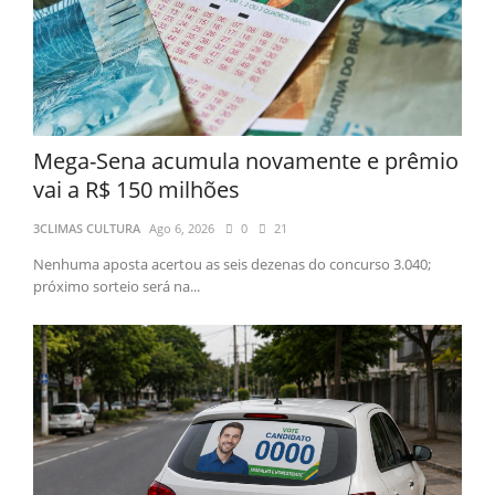
Mega-Sena acumula novamente e prêmio
vai a R$ 150 milhões
3CLIMAS CULTURA
Ago 6, 2026
0
21
Nenhuma aposta acertou as seis dezenas do concurso 3.040;
próximo sorteio será na...