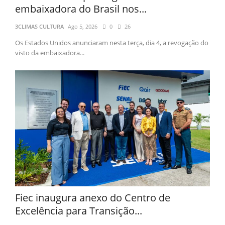
embaixadora do Brasil nos...
3CLIMAS CULTURA
Ago 5, 2026
0
26
Os Estados Unidos anunciaram nesta terça, dia 4, a revogação do
visto da embaixadora...
Fiec inaugura anexo do Centro de
Excelência para Transição...