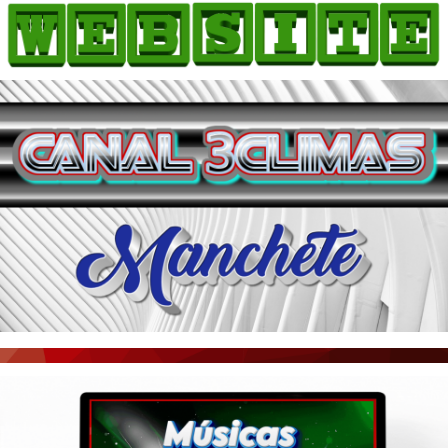
HOME
COMO ANUNCIAR
JORNAIS DO BRASIL
PODCAST/NOTÍCIAS
AS NOTÍCIAS DO DIA
ACONTECEU...VIROU MANCHETE!
BLOGS & COLUNAS
AGÊNCIA DE NOTÍCIAS
CNN BRASIL
VEJA