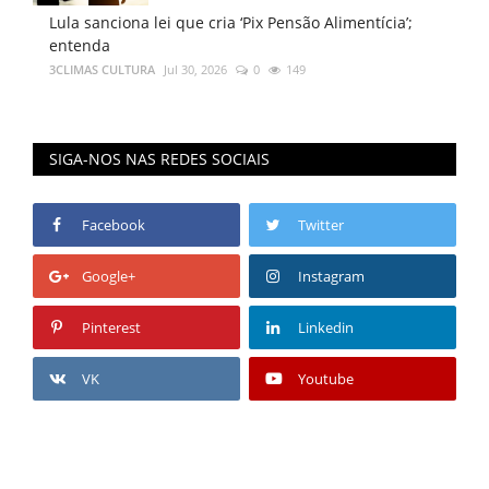
Lula sanciona lei que cria ‘Pix Pensão Alimentícia’;
entenda
3CLIMAS CULTURA
Jul 30, 2026
0
149
SIGA-NOS NAS REDES SOCIAIS
Facebook
Twitter
Google+
Instagram
Pinterest
Linkedin
VK
Youtube