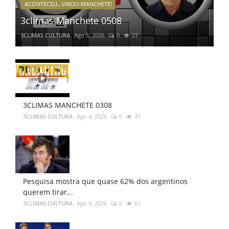
ACONTECEU...VIROU MANCHETE!
3climas Manchete 0508
3CLIMAS CULTURA
Ago 5, 2026
0
27
3CLIMAS MANCHETE 0308
3CLIMAS CULTURA
Ago 4, 2026
0
47
Pesquisa mostra que quase 62% dos argentinos
querem tirar...
3CLIMAS CULTURA
Ago 4, 2026
0
61