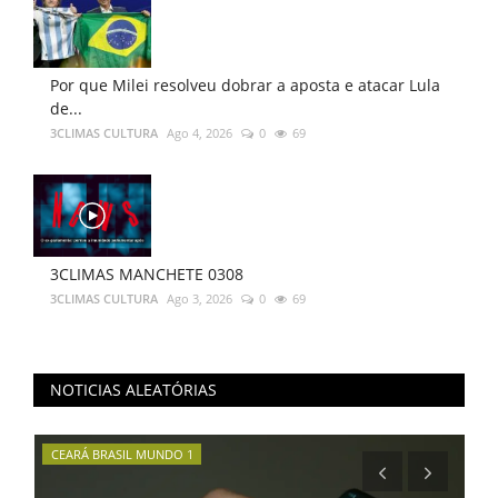
Por que Milei resolveu dobrar a aposta e atacar Lula
de...
3CLIMAS CULTURA
Ago 4, 2026
0
69
3CLIMAS MANCHETE 0308
3CLIMAS CULTURA
Ago 3, 2026
0
69
NOTICIAS ALEATÓRIAS
CEARÁ BRASIL MUNDO 1
CN