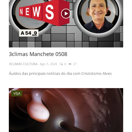
3climas Manchete 0508
3CLIMAS CULTURA
Ago 5, 2026
0
27
Áuidos das principais notícias do dia com Crisóstomo Alves
VEJA