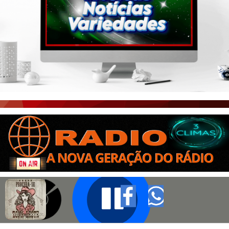
PORTAL CEARÁ
FOTOS
ÚLTIMAS POSTAGENS
BOAS NOTÍCIAS...VIRAM MANCHETE!
ISTO É FATO!
CEARÁ BRASIL NOTÍCIAS
CEARÁ BRASIL MUNDO 1
BRASIL DE FATO
NOTÍCIAS GERAIS
CONECTE-SE
REGISTO