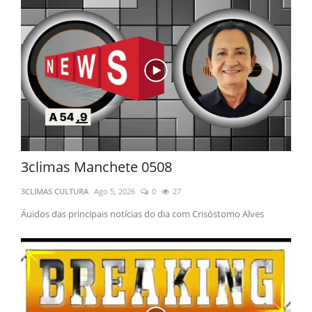
INSÔNIA 2907
CearáBrasilMundo
3climas Manchete 0508
Trabalhadores da CPTM decidem manter a greve por mais um dia e paralisação seguirá na quarta-feira
3CLIMAS MANCHETE 0308
Pesquisa mostra que quase 62% dos argentinos querem tirar Milei do poder
Por que Milei resolveu dobrar a aposta e atacar Lula de novo?
3climas Manchete 0508
3CLIMAS CULTURA
Ago 5, 2026
0
27
Áuidos das principais notícias do dia com Crisóstomo Alves