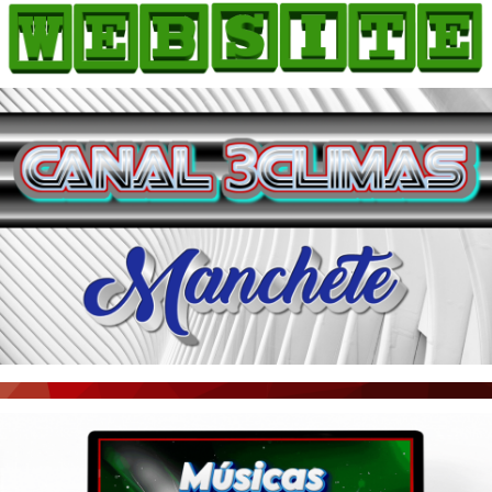
HOME
COMO ANUNCIAR
JORNAIS DO BRASIL
PODCAST/NOTÍCIAS
AS NOTÍCIAS DO DIA
ACONTECEU...VIROU MANCHETE!
BLOGS & COLUNAS
AGÊNCIA DE NOTÍCIAS
CNN BRASIL
VEJA