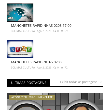
MANCHETES RAPIDINHAS 0208 17:00
3CLIMAS CULTURA
Ago 2, 2026
0
69
MANCHETES RAPIDINHAS 0208
3CLIMAS CULTURA
Ago 2, 2026
0
72
Exibir todas as postagens
ÚLTIMAS POSTAGENS
ACONTECEU...VIROU MANCHETE!