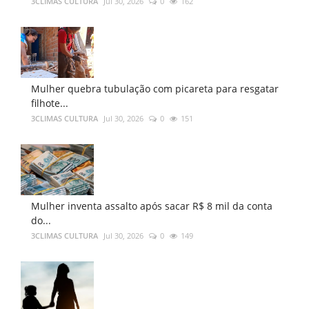
3CLIMAS CULTURA
Jul 30, 2026
0
162
Mulher quebra tubulação com picareta para resgatar
filhote...
3CLIMAS CULTURA
Jul 30, 2026
0
151
Mulher inventa assalto após sacar R$ 8 mil da conta
do...
3CLIMAS CULTURA
Jul 30, 2026
0
149