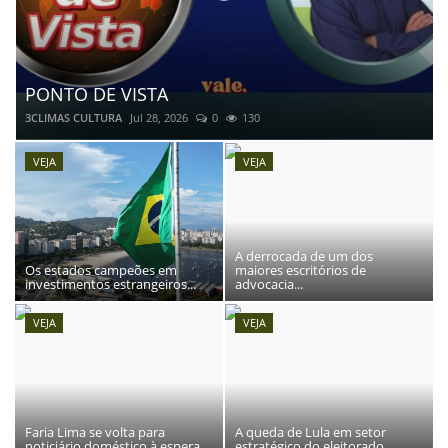
Bastidores da animação “Bob Cuspe”, de
Angeli, é retratado em livro
3CLIMAS CULTURA
Ago 2, 2026
0
61
VEJA
VEJA
A derrocada de um dos
Os estados campeões em
maiores escritórios de
investimentos estrangeiros...
advocacia...
VEJA
VEJA
Faria Lima se volta para
A queda de Lula em setor
noticiário doméstico à espera...
estratégico do eleitorado...