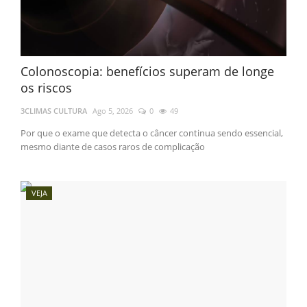
Colonoscopia: benefícios superam de longe
os riscos
3CLIMAS CULTURA
Ago 5, 2026
0
49
Por que o exame que detecta o câncer continua sendo essencial,
mesmo diante de casos raros de complicação
VEJA