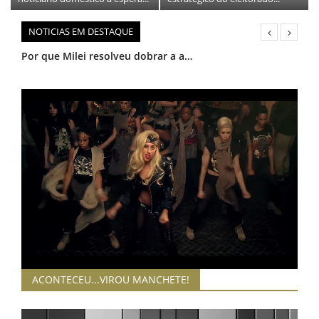
NOTICIAS EM DESTAQUE
3CLIMAS MANCHETE 0308
3CLIMAS MANCHETE 0208
MANCHETES RAPIDINHAS 0208 17:00
China mostra tuneladora capaz de perfurar e detonar ao mesmo tempo
A internação da ex-primeira-dama Michelle Bolsonaro
Três treinos por dia e 20 comprimidos: protagonista de ‘Fúria’ detalha preparação árdua
O profeta da IA que perdeu 67% às vésperas do casamento
MANCHETES RAPIDINHAS 0208
INFORME JB Polícia Federal se rende a Mendonça para fortalecer candidatura de Flavio Bolsonaro
3CLIMAS MANCHETE 0108
3CLIMAS MANCHETE 3007 18:00
ACONTECEU...VIROU MANCHETE!
3CLIMAS MANCHETE 3007 13:00
CearáBrasilMundo 2907