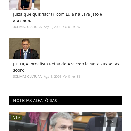
Juíza que quis 'lacrar' com Lula na Lava Jato é
afastada...
3CLIMAS CULTURA
Ago 6, 2026
0
87
JUSTIÇA Jornalista Reinaldo Azevedo levanta suspeitas
sobre...
3CLIMAS CULTURA
Ago 6, 2026
0
86
NOTICIAS ALEATÓRIAS
VEJA
BR