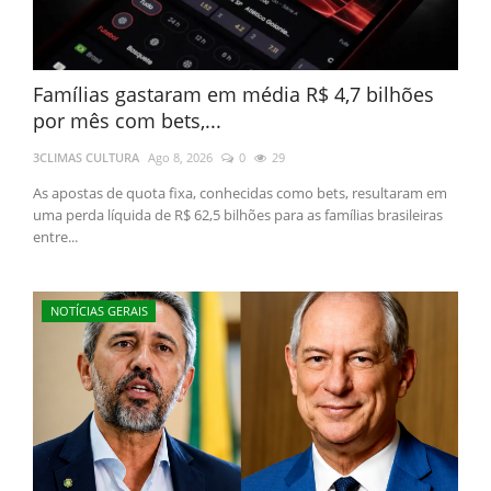
Famílias gastaram em média R$ 4,7 bilhões
por mês com bets,...
3CLIMAS CULTURA
Ago 8, 2026
0
29
As apostas de quota fixa, conhecidas como bets, resultaram em
uma perda líquida de R$ 62,5 bilhões para as famílias brasileiras
entre...
NOTÍCIAS GERAIS