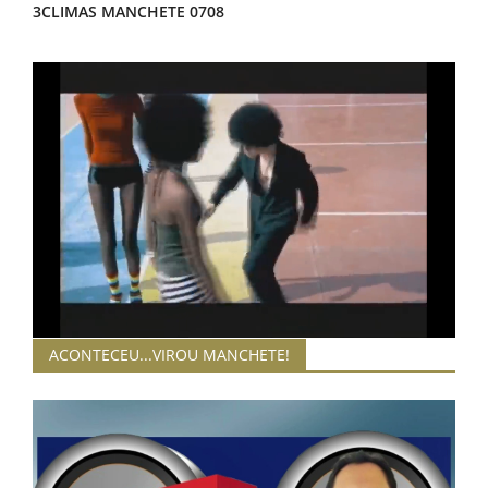
3CLIMAS MANCHETE 0708
Juíza que quis 'lacrar' com Lula na Lava Jato é afastada do cargo por conluio com Moro e Dallagnol; vídeo
JUSTIÇA Jornalista Reinaldo Azevedo levanta suspeitas sobre atuação de Kassio Nunes Marques
Ceará inicia nova Operação Saturação Total de combate às organizações criminosas
Mega-Sena acumula novamente e prêmio vai a R$ 150 milhões
TSE proíbe adesivos de propaganda eleitoral em carros de aplicativo
Flávio Bolsonaro anuncia Alfredo Gaspar como candidato a vice-presidente em sua chapa
Chagas Vieira será primeiro suplente de Luizianne na disputa ao Senado
Enel inaugura base em Horizonte para reforçar fornercimento de energia
Eleitoras cobram mais protagonismo feminino: ‘independentemente da ideologia’
Ceará receberá etapa de encerramento do Rally Forrageiras para o Semiárido em novembro
ACONTECEU...VIROU MANCHETE!
3climas Manchete 0508
Trabalhadores da CPTM decidem manter a greve por mais um dia e paralisação seguirá na quarta-feira
3CLIMAS MANCHETE 0308
Pesquisa mostra que quase 62% dos argentinos querem tirar Milei do poder