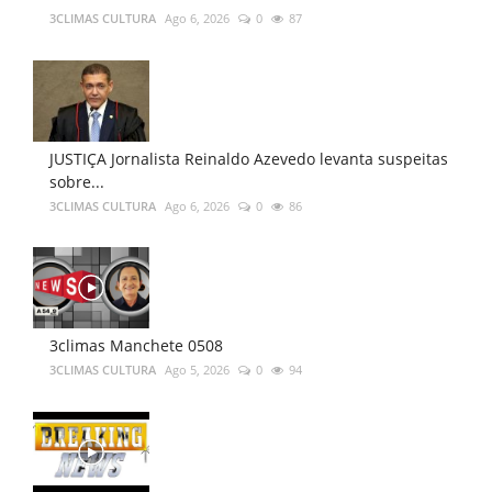
3CLIMAS CULTURA
Ago 6, 2026
0
87
JUSTIÇA Jornalista Reinaldo Azevedo levanta suspeitas
sobre...
3CLIMAS CULTURA
Ago 6, 2026
0
86
3climas Manchete 0508
3CLIMAS CULTURA
Ago 5, 2026
0
94