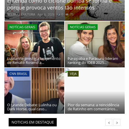
Entenda como o ciclone bomba se forma e
REGISTO
RÁDIO AGÊNCIA
porque provoca ventos tão intensos
NOTÍCIAS AO MINUTO
3CLIMAS CULTURA
Ago 6, 2026
0
75
ACONTECEU...VIROU MANCHETE!
NOTÍCIAS GERAIS
NOTÍCIAS GERAIS
BLOGS & COLUNAS
Luizianne prestigia lançamento
Paraipaba e Paracuru lideram
de Renato Roseno a...
ranking do IDEB 2025...
CNN BRASIL
VEJA
O Grande Debate: Lulinha ou
Pior da semana: a reincidência
Dark Horse, qual caso...
de Ratinho em comentários...
NOTICIAS EM DESTAQUE