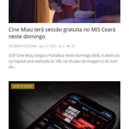
Cine Miau terá sessão gratuita no MIS Ceará
neste domingo
3CLIMAS CULTURA
Ago 8, 2026
0
28
O 8º Cine Miau chega a Fortaleza neste domingo (9/8). A abertura
na Capital será realizada às 18h, no Museu da Imagem e do Som
do...
ISTO É FATO!