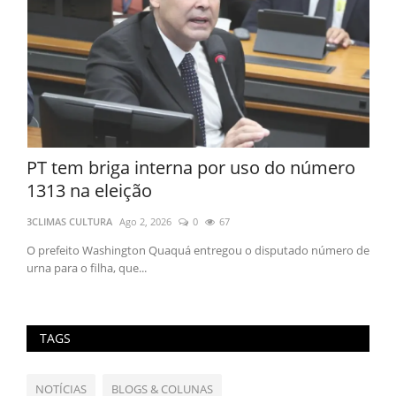
PT tem briga interna por uso do número
EUA
1313 na eleição
dia
3CLIMAS CULTURA
Ago 2, 2026
0
67
3CLI
el
O prefeito Washington Quaquá entregou o disputado número de
Os E
urna para o filha, que...
terce
TAGS
NOTÍCIAS
BLOGS & COLUNAS