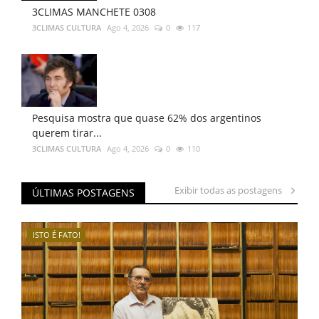
3CLIMAS MANCHETE 0308
3CLIMAS CULTURA
Ago 4, 2026
0
117
Pesquisa mostra que quase 62% dos argentinos
querem tirar...
3CLIMAS CULTURA
Ago 4, 2026
0
110
Exibir todas as postagens
ÚLTIMAS POSTAGENS
ISTO É FATO!