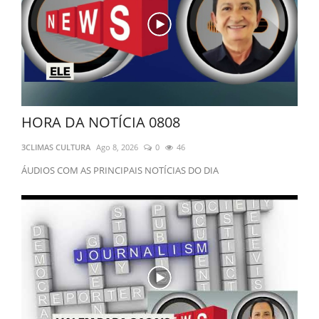
Por que Milei resolveu dobrar a aposta e atacar Lula de novo?
3CLIMAS MANCHETE 0308
3CLIMAS MANCHETE 0208
HORA DA NOTÍCIA 0808
HORA DA NOTÍCIA 0808
HORA DA NOTÍCIA 0808
3CLIMAS CULTURA
Ago 8, 2026
0
46
ÁUDIOS COM AS PRINCIPAIS NOTÍCIAS DO DIA