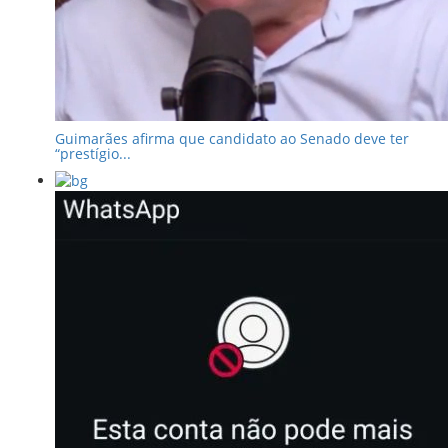
Guimarães afirma que candidato ao Senado deve ter
“prestígio...