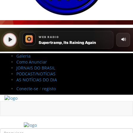
Galeria
Como Anunciar
JORNAIS DO BRASIL
PODCAST/NOTÍCIAS
AS NOTÍCIAS DO DIA
Conecte-se
/
registo