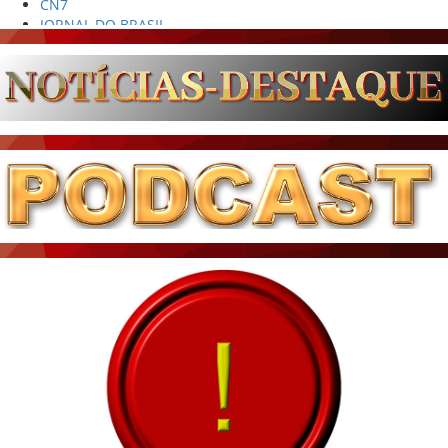
JORNAL DO BRASIL
CNN BRASIL
CBN GLOBO
RÁDIO AGÊNCIA
NOTÍCIAS AO MINUTO
ACONTECEU...VIROU MANCHETE!
BLOGS & COLUNAS
DIÁRIO DO NORDESTE - ÚLTIMA HORA
PODCAST - PONTO DE VISTA
BRASIL DE FATO - ÚLTIMAS NOTÍCIAS
NOTÍCIAS DESTAQUE DO DIA
BRASIL NOTÍCIAS
ÚLTIMAS NOTÍCIAS
NOTÍCIAS TAMBÉM NA TELA
BRASIL MUNDO AO VIVO
O MUNDO É NOTÍCIA
CN7