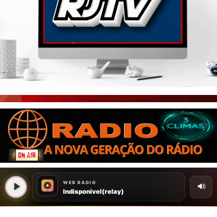
PORTAL CEARÁ
FOTOS
ÚLTIMAS POSTAGENS
BOAS NOTÍCIAS...VIRAM MANCHETE!
ISTO É FATO!
CEARÁ BRASIL NOTÍCIAS
CEARÁ BRASIL MUNDO 1
BRASIL DE FATO
NOTÍCIAS GERAIS
CONECTE-SE
REGISTO