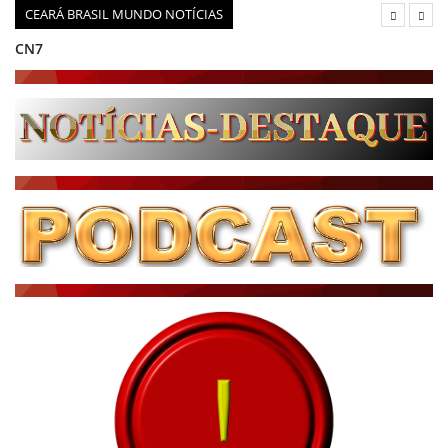
CEARÁ BRASIL MUNDO NOTÍCIAS
CN7
JORNAL DO BRASIL
CNN BRASIL
CBN GLOBO
RÁDIO AGÊNCIA
NOTÍCIAS AO MINUTO
ACONTECEU...VIROU MANCHETE!
BLOGS & COLUNAS
DIÁRIO DO NORDESTE - ÚLTIMA HORA
PODCAST - PONTO DE VISTA
BRASIL DE FATO - ÚLTIMAS NOTÍCIAS
NOTÍCIAS DESTAQUE DO DIA
BRASIL NOTÍCIAS
ÚLTIMAS NOTÍCIAS