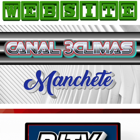
HOME
COMO ANUNCIAR
JORNAIS DO BRASIL
PODCAST/NOTÍCIAS
AS NOTÍCIAS DO DIA
ACONTECEU...VIROU MANCHETE!
BLOGS & COLUNAS
AGÊNCIA DE NOTÍCIAS
CNN BRASIL
VEJA