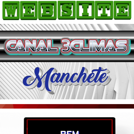
HOME
COMO ANUNCIAR
JORNAIS DO BRASIL
PODCAST/NOTÍCIAS
AS NOTÍCIAS DO DIA
ACONTECEU...VIROU MANCHETE!
BLOGS & COLUNAS
AGÊNCIA DE NOTÍCIAS
CNN BRASIL
VEJA