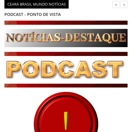
CEARÁ BRASIL MUNDO NOTÍCIAS
PODCAST - PONTO DE VISTA
BRASIL DE FATO - ÚLTIMAS NOTÍCIAS
NOTÍCIAS DESTAQUE DO DIA
BRASIL NOTÍCIAS
ÚLTIMAS NOTÍCIAS
NOTÍCIAS TAMBÉM NA TELA
BRASIL MUNDO AO VIVO
O MUNDO É NOTÍCIA
CN7
JORNAL DO BRASIL
CNN BRASIL
CBN GLOBO
RÁDIO AGÊNCIA
NOTÍCIAS AO MINUTO