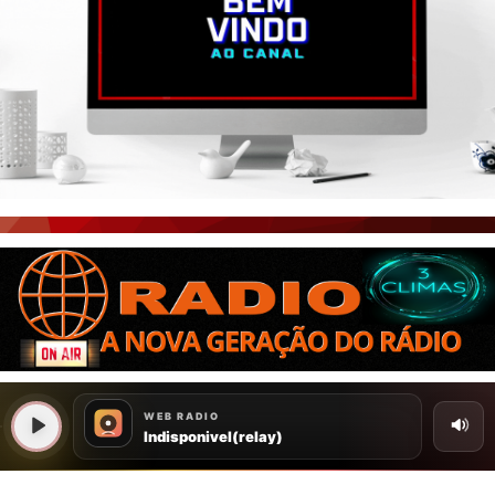
PORTAL CEARÁ
FOTOS
ÚLTIMAS POSTAGENS
BOAS NOTÍCIAS...VIRAM MANCHETE!
ISTO É FATO!
CEARÁ BRASIL NOTÍCIAS
CEARÁ BRASIL MUNDO 1
BRASIL DE FATO
NOTÍCIAS GERAIS
CONECTE-SE
REGISTO