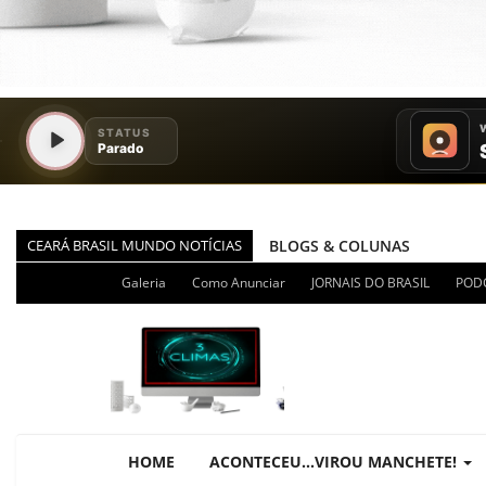
CEARÁ BRASIL MUNDO NOTÍCIAS
BLOGS & COLUNAS
DIÁRIO DO NORDESTE - ÚLT
Galeria
Como Anunciar
JORNAIS DO BRASIL
POD
PODCAST - PONTO DE VISTA
BRASIL DE FATO - ÚLTIMAS N
NOTÍCIAS DESTAQUE DO DIA
BRASIL NOTÍCIAS
ÚLTIMAS NOTÍCIAS
HOME
ACONTECEU...VIROU MANCHETE!
NOTÍCIAS TAMBÉM NA TELA