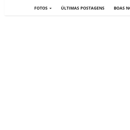
BRASIL MUNDO AO VIVO
FOTOS
ÚLTIMAS POSTAGENS
BOAS N
O MUNDO É NOTÍCIA
CN7
JORNAL DO BRASIL
CNN BRASIL
CBN GLOBO
RÁDIO AGÊNCIA
NOTÍCIAS AO MINUTO
ACONTECEU...VIROU MANCHE