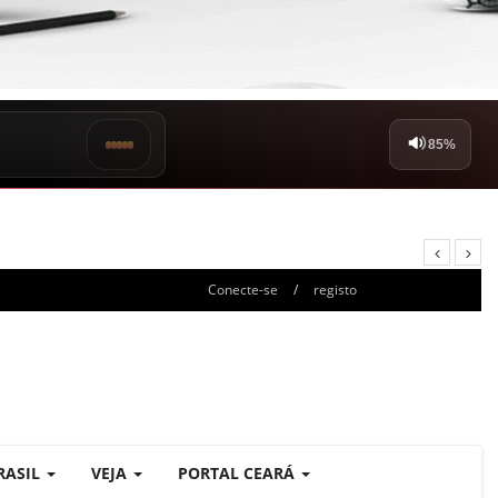
Conecte-se
/
registo
RASIL
VEJA
PORTAL CEARÁ