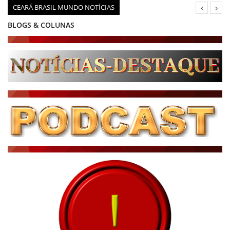
CEARÁ BRASIL MUNDO NOTÍCIAS
BLOGS & COLUNAS
DIÁRIO DO NORDESTE - ÚLTIMA HORA
PODCAST - PONTO DE VISTA
BRASIL DE FATO - ÚLTIMAS NOTÍCIAS
NOTÍCIAS DESTAQUE DO DIA
BRASIL NOTÍCIAS
ÚLTIMAS NOTÍCIAS
NOTÍCIAS TAMBÉM NA TELA
BRASIL MUNDO AO VIVO
O MUNDO É NOTÍCIA
CN7
JORNAL DO BRASIL
CNN BRASIL
CBN GLOBO