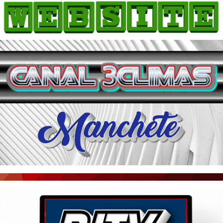
HOME
COMO ANUNCIAR
JORNAIS DO BRASIL
PODCAST/NOTÍCIAS
AS NOTÍCIAS DO DIA
ACONTECEU...VIROU MANCHETE!
BLOGS & COLUNAS
AGÊNCIA DE NOTÍCIAS
CNN BRASIL
VEJA