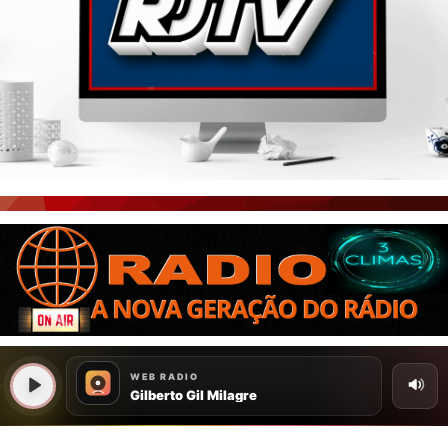
PORTAL CEARÁ
FOTOS
ÚLTIMAS POSTAGENS
BOAS NOTÍCIAS...VIRAM MANCHETE!
ISTO É FATO!
CEARÁ BRASIL NOTÍCIAS
CEARÁ BRASIL MUNDO 1
BRASIL DE FATO
NOTÍCIAS GERAIS
CONECTE-SE
REGISTO