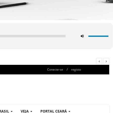
Conecte-se
/
registo
RASIL
VEJA
PORTAL CEARÁ