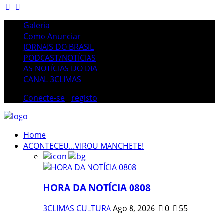
Galeria
Como Anunciar
JORNAIS DO BRASIL
PODCAST/NOTÍCIAS
AS NOTÍCIAS DO DIA
CANAL 3CLIMAS
Conecte-se
/
registo
Home
ACONTECEU...VIROU MANCHETE!
HORA DA NOTÍCIA 0808
3CLIMAS CULTURA
Ago 8, 2026
0
55