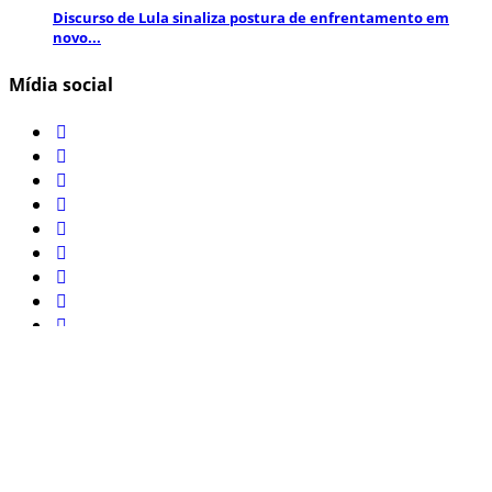
Discurso de Lula sinaliza postura de enfrentamento em
novo...
Mídia social
Inscreva-se aqui para obter informações e atualizações
interessantes!
Jornal de noticias © 2022 - Todos direitos reservados.