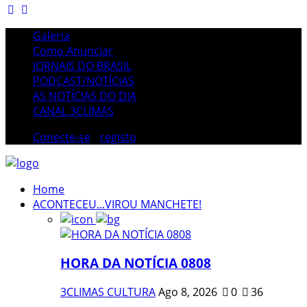
Galeria
Como Anunciar
JORNAIS DO BRASIL
PODCAST/NOTÍCIAS
AS NOTÍCIAS DO DIA
CANAL 3CLIMAS
Conecte-se
/
registo
Home
ACONTECEU...VIROU MANCHETE!
HORA DA NOTÍCIA 0808
3CLIMAS CULTURA
Ago 8, 2026
0
36