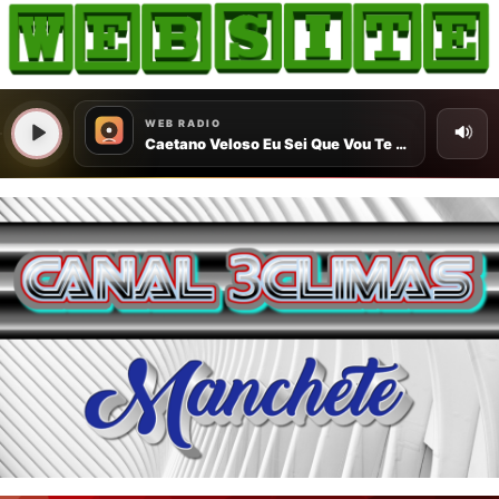
HOME
COMO ANUNCIAR
JORNAIS DO BRASIL
PODCAST/NOTÍCIAS
AS NOTÍCIAS DO DIA
CANAL 3CLIMAS
ACONTECEU...VIROU MANCHETE!
BLOGS & COLUNAS
AGÊNCIA DE NOTÍCIAS
CNN BRASIL