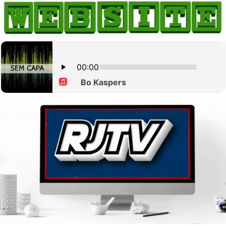
HOME
COMO ANUNCIAR
JORNAIS DO BRASIL
PODCAST/NOTÍCIAS
AS NOTÍCIAS DO DIA
CANAL 3CLIMAS
ACONTECEU...VIROU MANCHETE!
BLOGS & COLUNAS
AGÊNCIA DE NOTÍCIAS
CNN BRASIL