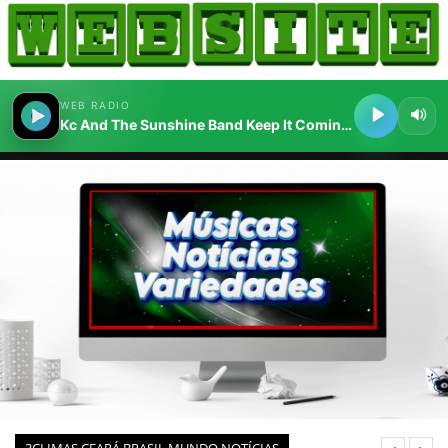
HOME
COMO ANUNCIAR
JORNAIS DO BRASIL
PODCAST/NOTÍCIAS
AS NOTÍCIAS DO DIA
CANAL 3CLIMAS
ACONTECEU...VIROU MANCHETE!
BLOGS & COLUNAS
AGÊNCIA DE NOTÍCIAS
CNN BRASIL