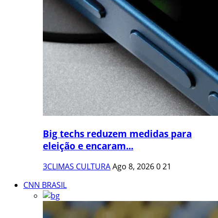
Big techs reduzem medidas para
eleição e encaram...
3CLIMAS CULTURA
Ago 8, 2026
0
21
CNN BRASIL