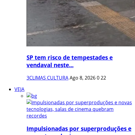
SP tem risco de tempestades e
vendaval neste...
3CLIMAS CULTURA
Ago 8, 2026
0
22
VEJA
Impulsionadas por superproduções e