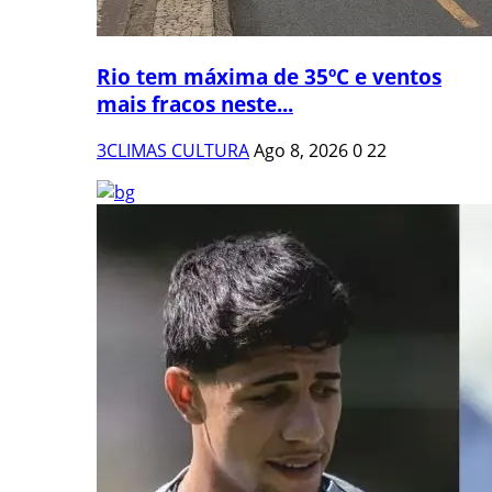
Rio tem máxima de 35ºC e ventos
mais fracos neste...
3CLIMAS CULTURA
Ago 8, 2026
0
22