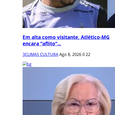
Em alta como visitante, Atlético-MG
encara “aflito”...
3CLIMAS CULTURA
Ago 8, 2026
0
22