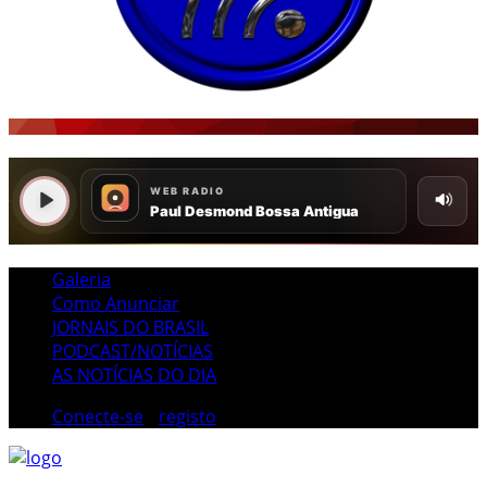
Galeria
Como Anunciar
JORNAIS DO BRASIL
PODCAST/NOTÍCIAS
AS NOTÍCIAS DO DIA
Conecte-se
/
registo