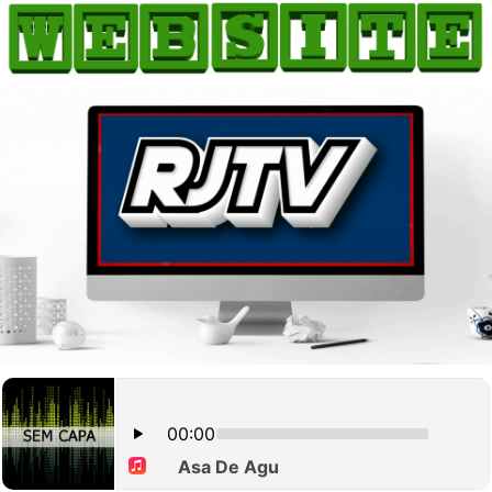
HOME
COMO ANUNCIAR
JORNAIS DO BRASIL
PODCAST/NOTÍCIAS
AS NOTÍCIAS DO DIA
CANAL 3CLIMAS
ACONTECEU...VIROU MANCHETE!
BLOGS & COLUNAS
AGÊNCIA DE NOTÍCIAS
CNN BRASIL