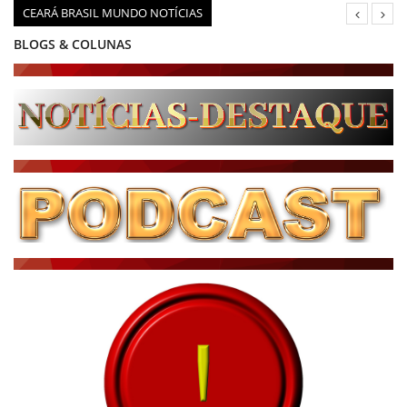
CEARÁ BRASIL MUNDO NOTÍCIAS
BLOGS & COLUNAS
DIÁRIO DO NORDESTE - ÚLTIMA HORA
PODCAST - PONTO DE VISTA
BRASIL DE FATO - ÚLTIMAS NOTÍCIAS
NOTÍCIAS DESTAQUE DO DIA
BRASIL NOTÍCIAS
ÚLTIMAS NOTÍCIAS
NOTÍCIAS TAMBÉM NA TELA
BRASIL MUNDO AO VIVO
O MUNDO É NOTÍCIA
CN7
JORNAL DO BRASIL
CNN BRASIL
CBN GLOBO