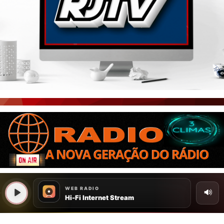
PORTAL CEARÁ
FOTOS
ÚLTIMAS POSTAGENS
BOAS NOTÍCIAS...VIRAM MANCHETE!
ISTO É FATO!
CEARÁ BRASIL NOTÍCIAS
CEARÁ BRASIL MUNDO 1
BRASIL DE FATO
NOTÍCIAS GERAIS
CONECTE-SE
REGISTO