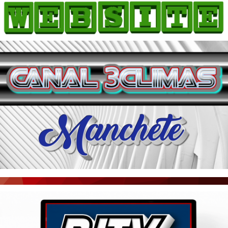
HOME
COMO ANUNCIAR
JORNAIS DO BRASIL
PODCAST/NOTÍCIAS
AS NOTÍCIAS DO DIA
ACONTECEU...VIROU MANCHETE!
BLOGS & COLUNAS
AGÊNCIA DE NOTÍCIAS
CNN BRASIL
VEJA