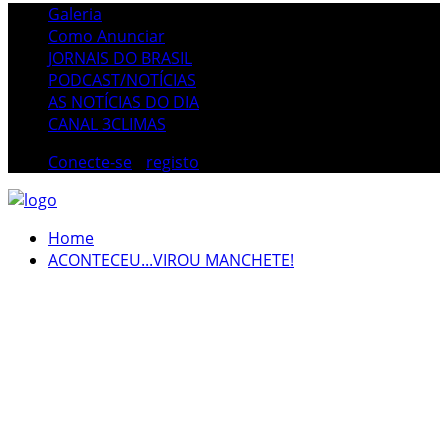
Galeria
Como Anunciar
JORNAIS DO BRASIL
PODCAST/NOTÍCIAS
AS NOTÍCIAS DO DIA
CANAL 3CLIMAS
Conecte-se
/
registo
Home
ACONTECEU...VIROU MANCHETE!