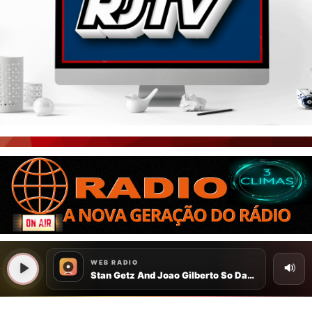
PORTAL CEARÁ
FOTOS
ÚLTIMAS POSTAGENS
BOAS NOTÍCIAS...VIRAM MANCHETE!
ISTO É FATO!
CEARÁ BRASIL NOTÍCIAS
CEARÁ BRASIL MUNDO 1
BRASIL DE FATO
NOTÍCIAS GERAIS
CONECTE-SE
REGISTO