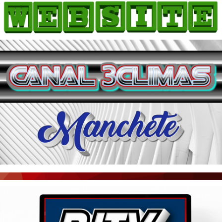
HOME
COMO ANUNCIAR
JORNAIS DO BRASIL
PODCAST/NOTÍCIAS
AS NOTÍCIAS DO DIA
ACONTECEU...VIROU MANCHETE!
BLOGS & COLUNAS
AGÊNCIA DE NOTÍCIAS
CNN BRASIL
VEJA