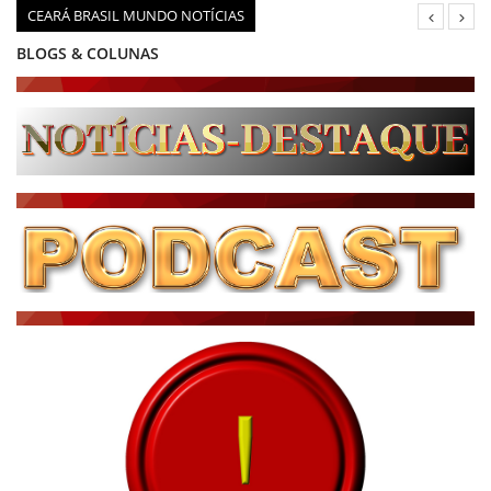
CEARÁ BRASIL MUNDO NOTÍCIAS
BLOGS & COLUNAS
DIÁRIO DO NORDESTE - ÚLTIMA HORA
PODCAST - PONTO DE VISTA
BRASIL DE FATO - ÚLTIMAS NOTÍCIAS
NOTÍCIAS DESTAQUE DO DIA
BRASIL NOTÍCIAS
ÚLTIMAS NOTÍCIAS
NOTÍCIAS TAMBÉM NA TELA
BRASIL MUNDO AO VIVO
O MUNDO É NOTÍCIA
CN7
JORNAL DO BRASIL
CNN BRASIL
CBN GLOBO