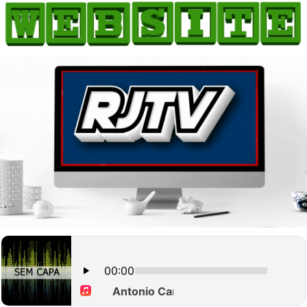
HOME
COMO ANUNCIAR
JORNAIS DO BRASIL
PODCAST/NOTÍCIAS
AS NOTÍCIAS DO DIA
CANAL 3CLIMAS
ACONTECEU...VIROU MANCHETE!
BLOGS & COLUNAS
AGÊNCIA DE NOTÍCIAS
CNN BRASIL