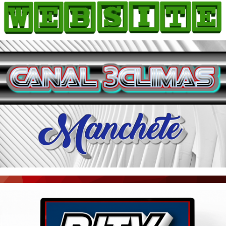
HOME
COMO ANUNCIAR
JORNAIS DO BRASIL
PODCAST/NOTÍCIAS
AS NOTÍCIAS DO DIA
ACONTECEU...VIROU MANCHETE!
BLOGS & COLUNAS
AGÊNCIA DE NOTÍCIAS
CNN BRASIL
VEJA