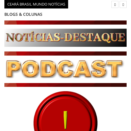
CEARÁ BRASIL MUNDO NOTÍCIAS
BLOGS & COLUNAS
DIÁRIO DO NORDESTE - ÚLTIMA HORA
PODCAST - PONTO DE VISTA
BRASIL DE FATO - ÚLTIMAS NOTÍCIAS
NOTÍCIAS DESTAQUE DO DIA
BRASIL NOTÍCIAS
ÚLTIMAS NOTÍCIAS
NOTÍCIAS TAMBÉM NA TELA
BRASIL MUNDO AO VIVO
O MUNDO É NOTÍCIA
CN7
JORNAL DO BRASIL
CNN BRASIL
CBN GLOBO