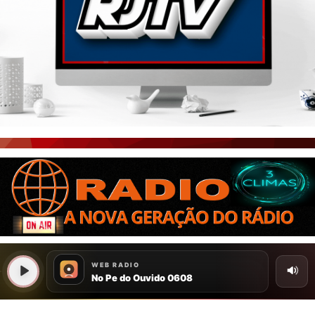
PORTAL CEARÁ
FOTOS
ÚLTIMAS POSTAGENS
BOAS NOTÍCIAS...VIRAM MANCHETE!
ISTO É FATO!
CEARÁ BRASIL NOTÍCIAS
CEARÁ BRASIL MUNDO 1
BRASIL DE FATO
NOTÍCIAS GERAIS
CONECTE-SE
REGISTO