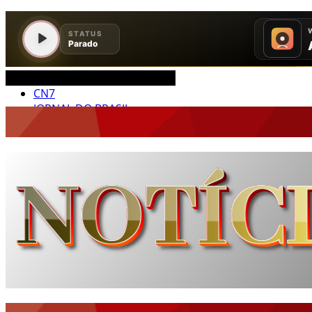
CEARÁ BRASIL MUNDO NOTÍCIAS
JORNAL DO BRASIL
CNN BRASIL
CBN GLOBO
RÁDIO AGÊNCIA
NOTÍCIAS AO MINUTO
ACONTECEU...VIROU MANCHETE!
BLOGS & COLUNAS
DIÁRIO DO NORDESTE - ÚLTIMA HORA
PODCAST - PONTO DE VISTA
BRASIL DE FATO - ÚLTIMAS NOTÍCIAS
NOTÍCIAS DESTAQUE DO DIA
BRASIL NOTÍCIAS
ÚLTIMAS NOTÍCIAS
NOTÍCIAS TAMBÉM NA TELA
BRASIL MUNDO AO VIVO