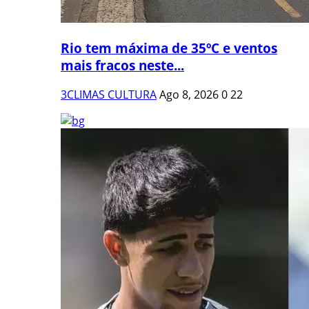
Rio tem máxima de 35ºC e ventos
mais fracos neste...
3CLIMAS CULTURA
Ago 8, 2026
0
22