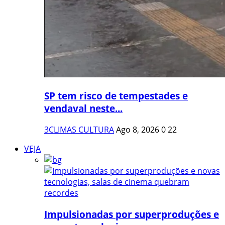
SP tem risco de tempestades e
vendaval neste...
3CLIMAS CULTURA
Ago 8, 2026
0
22
VEJA
Impulsionadas por superproduções e