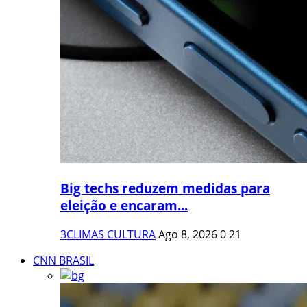
Big techs reduzem medidas para
eleição e encaram...
3CLIMAS CULTURA
Ago 8, 2026
0
21
CNN BRASIL