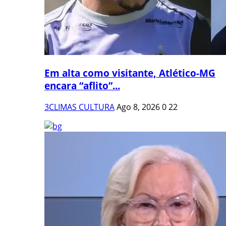
Em alta como visitante, Atlético-MG
encara “aflito”...
3CLIMAS CULTURA
Ago 8, 2026
0
22