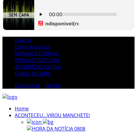
Galeria
Como Anunciar
JORNAIS DO BRASIL
PODCAST/NOTÍCIAS
AS NOTÍCIAS DO DIA
CANAL 3CLIMAS
Conecte-se
/
registo
Home
ACONTECEU...VIROU MANCHETE!