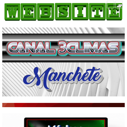
HOME
COMO ANUNCIAR
JORNAIS DO BRASIL
PODCAST/NOTÍCIAS
AS NOTÍCIAS DO DIA
ACONTECEU...VIROU MANCHETE!
BLOGS & COLUNAS
AGÊNCIA DE NOTÍCIAS
CNN BRASIL
VEJA
PORTAL CEARÁ
FOTOS
Galeria
ÚLTIMAS POSTAGENS
BOAS NOTÍCIAS...VIRAM MANCHETE!