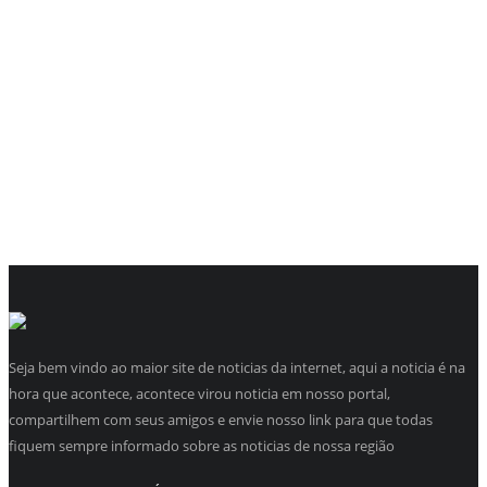
Seja bem vindo ao maior site de noticias da internet, aqui a noticia é na
hora que acontece, acontece virou noticia em nosso portal,
compartilhem com seus amigos e envie nosso link para que todas
fiquem sempre informado sobre as noticias de nossa região