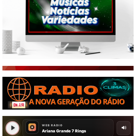
ISTO É FATO!
Todos
BLOGS & COLUNAS
CEARÁ BRASIL NOTÍCIAS
CEARÁ BRASIL MUNDO 1
BRASIL DE FATO
NOTÍCIAS GERAIS
CONECTE-SE
REGISTO