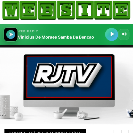
HOME
COMO ANUNCIAR
JORNAIS DO BRASIL
PODCAST/NOTÍCIAS
AS NOTÍCIAS DO DIA
CANAL 3CLIMAS
ACONTECEU...VIROU MANCHETE!
BLOGS & COLUNAS
AGÊNCIA DE NOTÍCIAS
CNN BRASIL