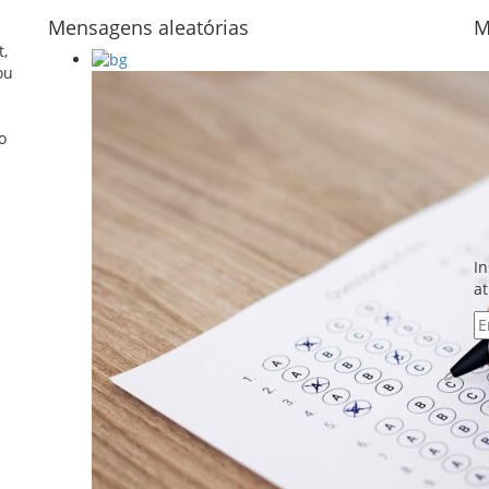
Mensagens aleatórias
M
t,
ou
o
In
at