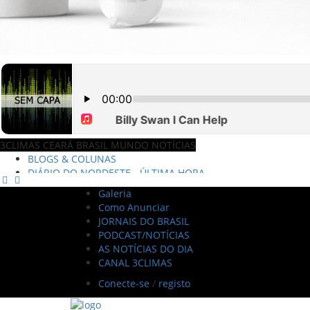
3CLIMAS CEARÁ BRASIL MUNDO NOTÍCIAS
DIÁRIO DO NORDESTE - ÚLTIMA HORA
PODCAST - PONTO DE VISTA
BRASIL DE FATO - ÚLTIMAS NOTÍCIAS
Galeria
NOTÍCIAS DESTAQUE DO DIA
Como Anunciar
BRASIL NOTÍCIAS
JORNAIS DO BRASIL
ÚLTIMAS NOTÍCIAS
PODCAST/NOTÍCIAS
NOTÍCIAS TAMBÉM NA TELA
AS NOTÍCIAS DO DIA
BRASIL MUNDO AO VIVO
CANAL 3CLIMAS
O MUNDO É NOTÍCIA
CN7
Conecte-se
/
registo
JORNAL DO BRASIL