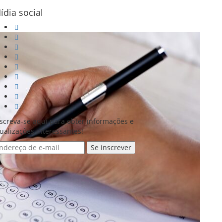
ídia social
screva-se aqui para obter informações e
ualizações interessantes!