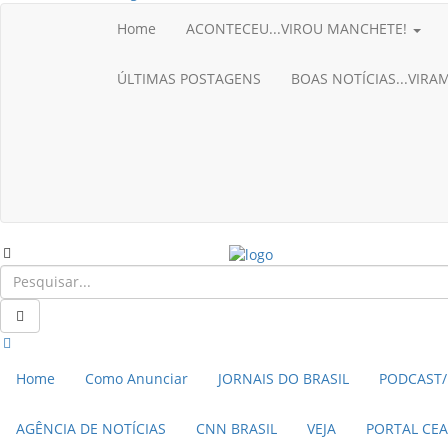
CNN BRASIL
CBN GLOBO
Home
ACONTECEU...VIROU MANCHETE!
RÁDIO AGÊNCIA
NOTÍCIAS AO MINUTO
ÚLTIMAS POSTAGENS
BOAS NOTÍCIAS...VIR
ACONTECEU...VIROU MANCHETE!
BLOGS & COLUNAS
Home
Como Anunciar
JORNAIS DO BRASIL
PODCAST/
AGÊNCIA DE NOTÍCIAS
CNN BRASIL
VEJA
PORTAL CE