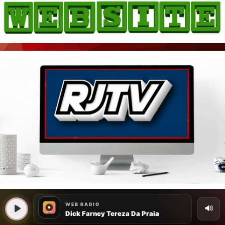
HOME
COMO ANUNCIAR
JORNAIS DO BRASIL
PODCAST/NOTÍCIAS
AS NOTÍCIAS DO DIA
CANAL 3CLIMAS
ACONTECEU...VIROU MANCHETE!
BLOGS & COLUNAS
AGÊNCIA DE NOTÍCIAS
CNN BRASIL