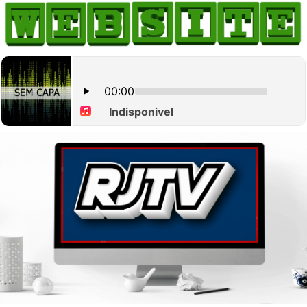
HOME
COMO ANUNCIAR
JORNAIS DO BRASIL
PODCAST/NOTÍCIAS
AS NOTÍCIAS DO DIA
CANAL 3CLIMAS
ACONTECEU...VIROU MANCHETE!
BLOGS & COLUNAS
AGÊNCIA DE NOTÍCIAS
CNN BRASIL