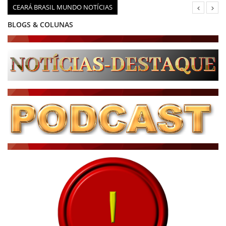
CEARÁ BRASIL MUNDO NOTÍCIAS
BLOGS & COLUNAS
DIÁRIO DO NORDESTE - ÚLTIMA HORA
PODCAST - PONTO DE VISTA
BRASIL DE FATO - ÚLTIMAS NOTÍCIAS
NOTÍCIAS DESTAQUE DO DIA
BRASIL NOTÍCIAS
ÚLTIMAS NOTÍCIAS
NOTÍCIAS TAMBÉM NA TELA
BRASIL MUNDO AO VIVO
O MUNDO É NOTÍCIA
CN7
JORNAL DO BRASIL
CNN BRASIL
CBN GLOBO