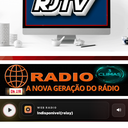
PORTAL CEARÁ
FOTOS
ÚLTIMAS POSTAGENS
BOAS NOTÍCIAS...VIRAM MANCHETE!
ISTO É FATO!
CEARÁ BRASIL NOTÍCIAS
CEARÁ BRASIL MUNDO 1
BRASIL DE FATO
NOTÍCIAS GERAIS
CONECTE-SE
REGISTO