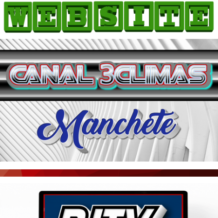
HOME
COMO ANUNCIAR
JORNAIS DO BRASIL
PODCAST/NOTÍCIAS
AS NOTÍCIAS DO DIA
ACONTECEU...VIROU MANCHETE!
BLOGS & COLUNAS
AGÊNCIA DE NOTÍCIAS
CNN BRASIL
VEJA