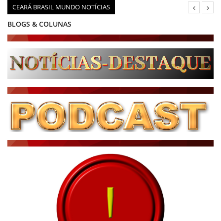
CEARÁ BRASIL MUNDO NOTÍCIAS
BLOGS & COLUNAS
DIÁRIO DO NORDESTE - ÚLTIMA HORA
PODCAST - PONTO DE VISTA
BRASIL DE FATO - ÚLTIMAS NOTÍCIAS
NOTÍCIAS DESTAQUE DO DIA
BRASIL NOTÍCIAS
ÚLTIMAS NOTÍCIAS
NOTÍCIAS TAMBÉM NA TELA
BRASIL MUNDO AO VIVO
O MUNDO É NOTÍCIA
CN7
JORNAL DO BRASIL
CNN BRASIL
CBN GLOBO