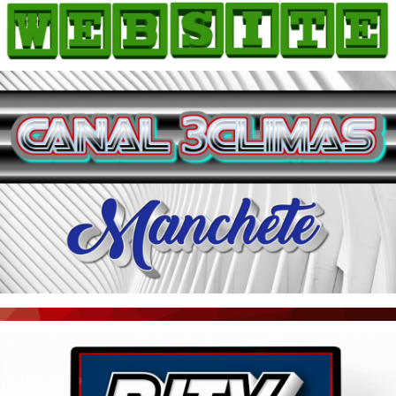
HOME
COMO ANUNCIAR
JORNAIS DO BRASIL
PODCAST/NOTÍCIAS
AS NOTÍCIAS DO DIA
ACONTECEU...VIROU MANCHETE!
BLOGS & COLUNAS
AGÊNCIA DE NOTÍCIAS
CNN BRASIL
VEJA