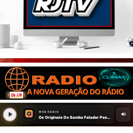
PORTAL CEARÁ
FOTOS
ÚLTIMAS POSTAGENS
BOAS NOTÍCIAS...VIRAM MANCHETE!
ISTO É FATO!
CEARÁ BRASIL NOTÍCIAS
CEARÁ BRASIL MUNDO 1
BRASIL DE FATO
NOTÍCIAS GERAIS
CONECTE-SE
REGISTO