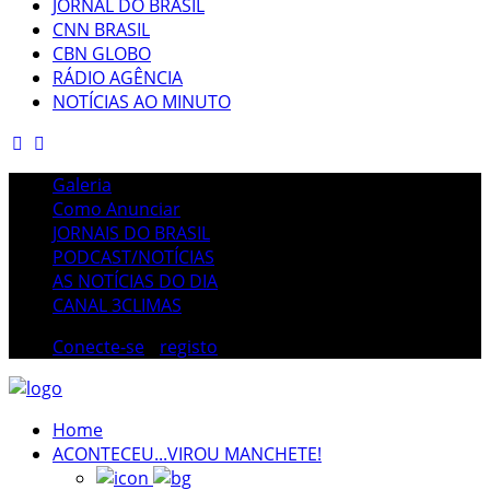
JORNAL DO BRASIL
CNN BRASIL
CBN GLOBO
RÁDIO AGÊNCIA
NOTÍCIAS AO MINUTO
Galeria
Como Anunciar
JORNAIS DO BRASIL
PODCAST/NOTÍCIAS
AS NOTÍCIAS DO DIA
CANAL 3CLIMAS
Conecte-se
/
registo
Home
ACONTECEU...VIROU MANCHETE!