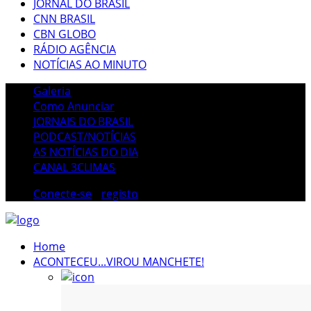
JORNAL DO BRASIL
CNN BRASIL
CBN GLOBO
RÁDIO AGÊNCIA
NOTÍCIAS AO MINUTO
Galeria
Como Anunciar
JORNAIS DO BRASIL
PODCAST/NOTÍCIAS
AS NOTÍCIAS DO DIA
CANAL 3CLIMAS
Conecte-se
/
registo
Home
ACONTECEU...VIROU MANCHETE!