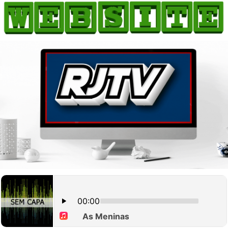
HOME
COMO ANUNCIAR
JORNAIS DO BRASIL
PODCAST/NOTÍCIAS
AS NOTÍCIAS DO DIA
CANAL 3CLIMAS
ACONTECEU...VIROU MANCHETE!
BLOGS & COLUNAS
AGÊNCIA DE NOTÍCIAS
CNN BRASIL