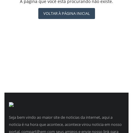
REGISTO
A página que você está procurando não existe.
CBN GLOBO
RÁDIO AGÊNCIA
VOLTAR À PÁGINA INICIAL
NOTÍCIAS AO MINUTO
ACONTECEU...VIROU MANCHETE!
Seja bem vindo ao maior site de noticias da internet, aqui a
noticia é na hora que acontece, acontece virou noticia em nosso
portal, compartilhem com seus amigos e envie nosso link para