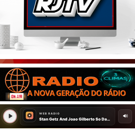
PORTAL CEARÁ
FOTOS
ÚLTIMAS POSTAGENS
BOAS NOTÍCIAS...VIRAM MANCHETE!
ISTO É FATO!
CEARÁ BRASIL NOTÍCIAS
CEARÁ BRASIL MUNDO 1
BRASIL DE FATO
NOTÍCIAS GERAIS
CONECTE-SE
REGISTO