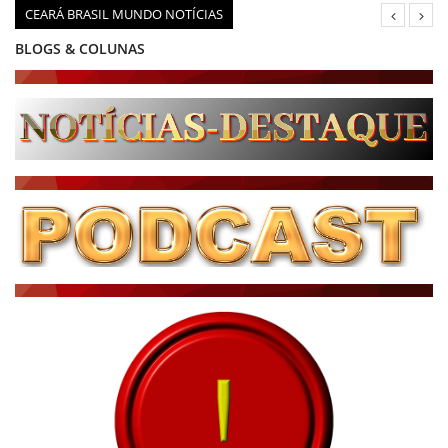
CEARÁ BRASIL MUNDO NOTÍCIAS
BLOGS & COLUNAS
DIÁRIO DO NORDESTE - ÚLTIMA HORA
PODCAST - PONTO DE VISTA
BRASIL DE FATO - ÚLTIMAS NOTÍCIAS
NOTÍCIAS DESTAQUE DO DIA
BRASIL NOTÍCIAS
ÚLTIMAS NOTÍCIAS
NOTÍCIAS TAMBÉM NA TELA
BRASIL MUNDO AO VIVO
O MUNDO É NOTÍCIA
CN7
JORNAL DO BRASIL
CNN BRASIL
CBN GLOBO