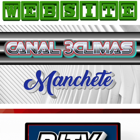
HOME
COMO ANUNCIAR
JORNAIS DO BRASIL
PODCAST/NOTÍCIAS
AS NOTÍCIAS DO DIA
ACONTECEU...VIROU MANCHETE!
BLOGS & COLUNAS
AGÊNCIA DE NOTÍCIAS
CNN BRASIL
VEJA