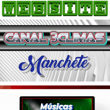
HOME
COMO ANUNCIAR
JORNAIS DO BRASIL
PODCAST/NOTÍCIAS
AS NOTÍCIAS DO DIA
ACONTECEU...VIROU MANCHETE!
BLOGS & COLUNAS
AGÊNCIA DE NOTÍCIAS
CNN BRASIL
VEJA