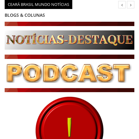
CEARÁ BRASIL MUNDO NOTÍCIAS
BLOGS & COLUNAS
DIÁRIO DO NORDESTE - ÚLTIMA HORA
PODCAST - PONTO DE VISTA
BRASIL DE FATO - ÚLTIMAS NOTÍCIAS
NOTÍCIAS DESTAQUE DO DIA
BRASIL NOTÍCIAS
ÚLTIMAS NOTÍCIAS
NOTÍCIAS TAMBÉM NA TELA
BRASIL MUNDO AO VIVO
O MUNDO É NOTÍCIA
CN7
JORNAL DO BRASIL
CNN BRASIL
CBN GLOBO