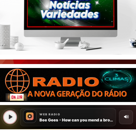
PORTAL CEARÁ
FOTOS
ÚLTIMAS POSTAGENS
BOAS NOTÍCIAS...VIRAM MANCHETE!
ISTO É FATO!
CEARÁ BRASIL NOTÍCIAS
CEARÁ BRASIL MUNDO 1
BRASIL DE FATO
NOTÍCIAS GERAIS
CONECTE-SE
REGISTO