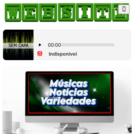
HOME
COMO ANUNCIAR
JORNAIS DO BRASIL
PODCAST/NOTÍCIAS
AS NOTÍCIAS DO DIA
CANAL 3CLIMAS
ACONTECEU...VIROU MANCHETE!
BLOGS & COLUNAS
AGÊNCIA DE NOTÍCIAS
CNN BRASIL
VEJA
PORTAL CEARÁ
FOTOS
Galeria
ÚLTIMAS POSTAGENS