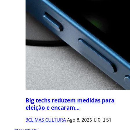
Big techs reduzem medidas para
eleição e encaram...
3CLIMAS CULTURA
Ago 8, 2026
0
51