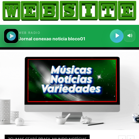
HOME
COMO ANUNCIAR
JORNAIS DO BRASIL
PODCAST/NOTÍCIAS
AS NOTÍCIAS DO DIA
CANAL 3CLIMAS
ACONTECEU...VIROU MANCHETE!
BLOGS & COLUNAS
AGÊNCIA DE NOTÍCIAS
CNN BRASIL