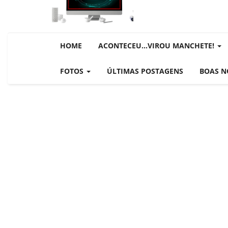
RÁDIO AGÊNCIA
NOTÍCIAS AO MINUTO
ACONTECEU...VIROU MANCHE
HOME
ACONTECEU...VIROU MANCHETE!
BLOGS & COLUNAS
DIÁRIO DO NORDESTE - ÚLT
FOTOS
ÚLTIMAS POSTAGENS
BOAS N
PODCAST - PONTO DE VISTA
BRASIL DE FATO - ÚLTIMAS N
NOTÍCIAS DESTAQUE DO DIA
BRASIL NOTÍCIAS
ÚLTIMAS NOTÍCIAS
NOTÍCIAS TAMBÉM NA TELA
BRASIL MUNDO AO VIVO
O MUNDO É NOTÍCIA