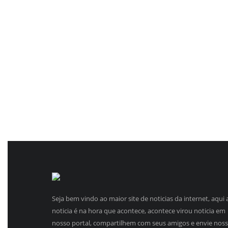
Seja bem vindo ao maior site de noticias da internet, aqui 
noticia é na hora que acontece, acontece virou noticia em
nosso portal, compartilhem com seus amigos e envie nos