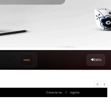
Conecte-se
/
registo