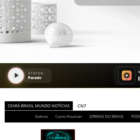
CEARÁ BRASIL MUNDO NOTÍCIAS
CN7
JORNAL DO BRASIL
Galeria
Como Anunciar
JORNAIS DO BRASIL
POD
CNN BRASIL
CBN GLOBO