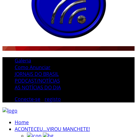
Galeria
Como Anunciar
JORNAIS DO BRASIL
PODCAST/NOTÍCIAS
AS NOTÍCIAS DO DIA
Conecte-se
/
registo
Home
ACONTECEU...VIROU MANCHETE!