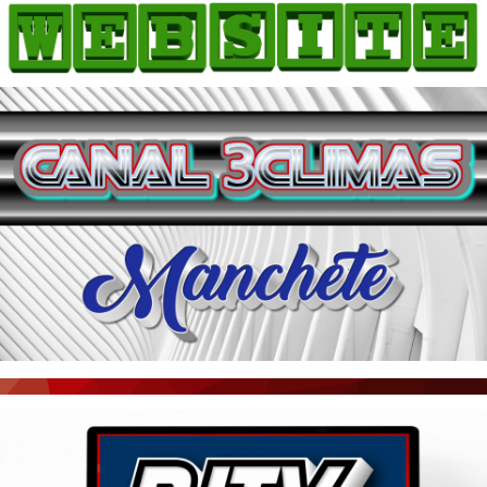
HOME
COMO ANUNCIAR
JORNAIS DO BRASIL
PODCAST/NOTÍCIAS
AS NOTÍCIAS DO DIA
ACONTECEU...VIROU MANCHETE!
BLOGS & COLUNAS
AGÊNCIA DE NOTÍCIAS
CNN BRASIL
VEJA