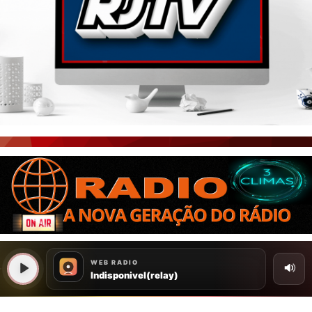
PORTAL CEARÁ
FOTOS
ÚLTIMAS POSTAGENS
BOAS NOTÍCIAS...VIRAM MANCHETE!
ISTO É FATO!
CEARÁ BRASIL NOTÍCIAS
CEARÁ BRASIL MUNDO 1
BRASIL DE FATO
NOTÍCIAS GERAIS
CONECTE-SE
REGISTO