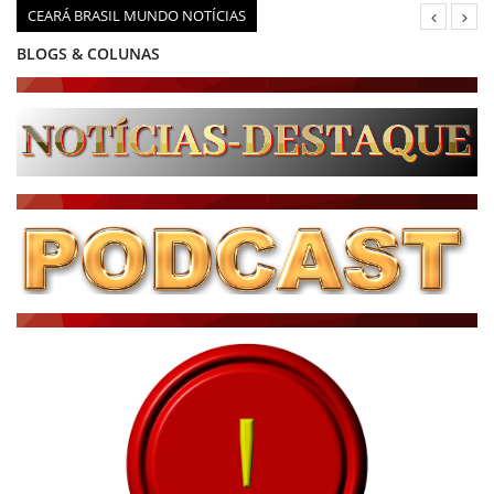
CEARÁ BRASIL MUNDO NOTÍCIAS
BLOGS & COLUNAS
DIÁRIO DO NORDESTE - ÚLTIMA HORA
PODCAST - PONTO DE VISTA
BRASIL DE FATO - ÚLTIMAS NOTÍCIAS
NOTÍCIAS DESTAQUE DO DIA
BRASIL NOTÍCIAS
ÚLTIMAS NOTÍCIAS
NOTÍCIAS TAMBÉM NA TELA
BRASIL MUNDO AO VIVO
O MUNDO É NOTÍCIA
CN7
JORNAL DO BRASIL
CNN BRASIL
CBN GLOBO