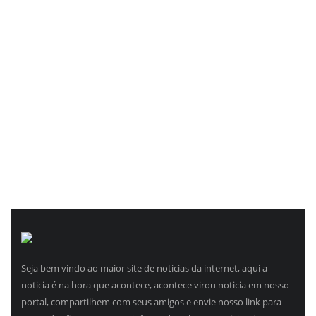
REGISTO
VOLTAR À PÁGINA INICIAL
Seja bem vindo ao maior site de noticias da internet, aqui a
noticia é na hora que acontece, acontece virou noticia em nosso
portal, compartilhem com seus amigos e envie nosso link para