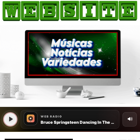
HOME
COMO ANUNCIAR
JORNAIS DO BRASIL
PODCAST/NOTÍCIAS
AS NOTÍCIAS DO DIA
CANAL 3CLIMAS
ACONTECEU...VIROU MANCHETE!
BLOGS & COLUNAS
AGÊNCIA DE NOTÍCIAS
CNN BRASIL